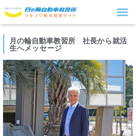
ツキノワを知る
人を知る
採用について
月の輪自動車教習所 社長から就活
生へメッセージ